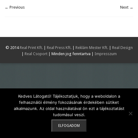
← Previous
Next →
© 2014
Real Print Kft.
|
Real Press Kft.
|
Reklám Mester Kft.
|
Real Design
|
Real Csoport
| Minden jog fenntartva |
Impresszum
Kedves Látogató! Tájékoztatjuk, hogy a weboldalon a
felhasználói élmény fokozásának érdekében sütiket
alkalmazunk. Az oldal használatával ön ezt a tájékoztatást
tudomásul veszi.
ELFOGADOM