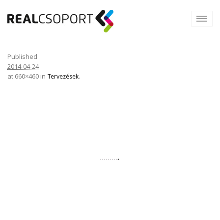
Published
2014-04-24
at 660×460 in
.
Tervezések