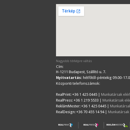
Nagyobb térképre váltás
Cím:
H-1211 Budapest, Szállító u. 7.
Nyitvatartás:
hétfőtől-péntekig 09.00-17.0
Központi telefonszámok:
RealPrint: +36 1 425 0445 |
Munkatársak elér
RealPress: +36 1 219 5533 |
Munkatársak elé
ReklámMester: +36 1 425 0445 |
Munkatársak
RealDesign: +36 70 455 14 94 |
Munkatársak 