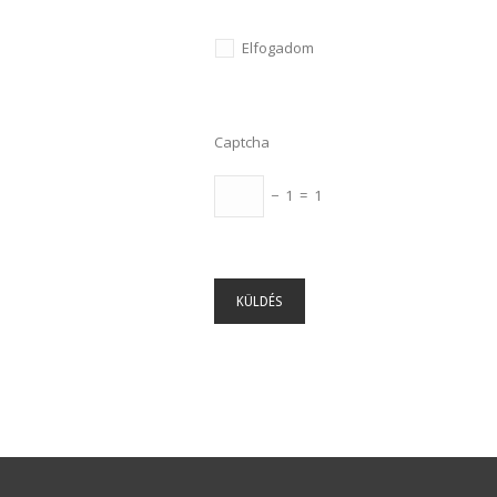
Elfogadom
Captcha
− 1 = 1