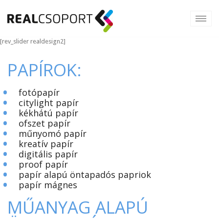
[rev_slider realdesign2]
PAPÍROK:
•
fotópapír
•
citylight papír
•
kékhátú papír
•
ofszet papír
•
műnyomó papír
•
kreatív papír
•
digitális papír
•
proof papír
•
papír alapú öntapadós papriok
•
papír mágnes
MŰANYAG ALAPÚ