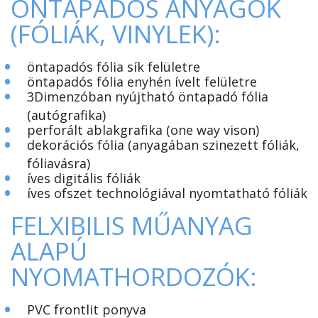
ÖNTAPADÓS ANYAGOK
(FÓLIÁK, VINYLEK):
•
öntapadós fólia sík felületre
•
öntapadós fólia enyhén ívelt felületre
•
3Dimenzóban nyújtható öntapadó fólia
(autógrafika)
•
perforált ablakgrafika (one way vison)
•
dekorációs fólia (anyagában szinezett fóliák,
fóliavásra)
•
íves digitális fóliák
•
íves ofszet technológiával nyomtatható fóliák
FELXIBILIS MŰANYAG
ALAPÚ
NYOMATHORDOZÓK:
•
PVC frontlit ponyva