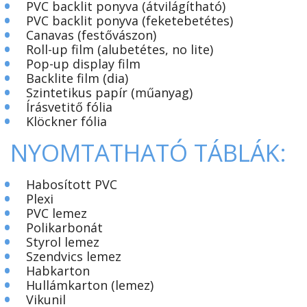
•
PVC backlit ponyva (átvilágítható)
•
PVC backlit ponyva (feketebetétes)
•
Canavas (festővászon)
•
Roll-up film (alubetétes, no lite)
•
Pop-up display film
•
Backlite film (dia)
•
Szintetikus papír (műanyag)
•
Írásvetitő fólia
•
Klöckner fólia
NYOMTATHATÓ TÁBLÁK:
•
Habosított PVC
•
Plexi
•
PVC lemez
•
Polikarbonát
•
Styrol lemez
•
Szendvics lemez
•
Habkarton
•
Hullámkarton (lemez)
•
Vikunil