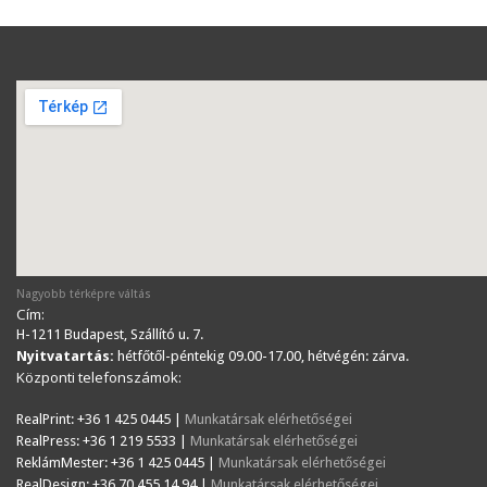
Nagyobb térképre váltás
Cím:
H-1211 Budapest, Szállító u. 7.
Nyitvatartás:
hétfőtől-péntekig 09.00-17.00, hétvégén: zárva.
Központi telefonszámok:
RealPrint: +36 1 425 0445 |
Munkatársak elérhetőségei
RealPress: +36 1 219 5533 |
Munkatársak elérhetőségei
ReklámMester: +36 1 425 0445 |
Munkatársak elérhetőségei
RealDesign: +36 70 455 14 94 |
Munkatársak elérhetőségei