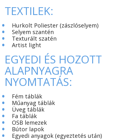
TEXTILEK:
•
Hurkolt Poliester (zászlóselyem)
•
Selyem szantén
•
Texturált szatén
•
Artist light
EGYEDI ÉS HOZOTT
ALAPNYAGRA
NYOMTATÁS:
•
Fém táblák
•
Műanyag táblák
•
Üveg táblák
•
Fa táblák
•
OSB lemezek
•
Bútor lapok
•
Egyedi anyagok (egyeztetés után)