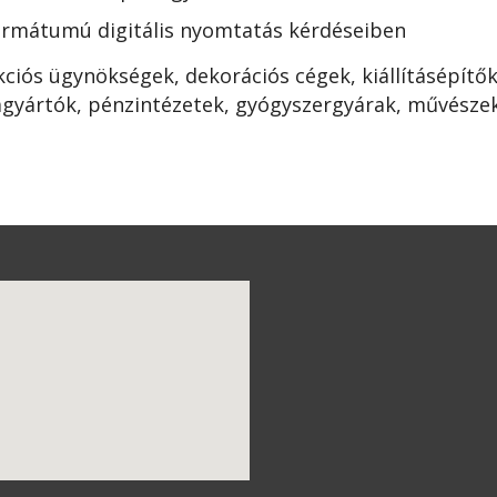
ormátumú digitális nyomtatás kérdéseiben
kciós ügynökségek, dekorációs cégek, kiállításépítő
agyártók, pénzintézetek, gyógyszergyárak, művészek