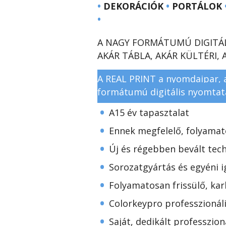
•
DEKORÁCIÓK
•
PORTÁLOK
•
A NAGY FORMÁTUMÚ DIGITÁLI
AKÁR TÁBLA, AKÁR KÜLTÉRI,
A REAL PRINT a nyomdaipar, a 
formátumú digitális nyomtatá
•
A15 év tapasztalat
•
Ennek megfelelő, folyamat
•
Új és régebben bevált tec
•
Sorozatgyártás és egyéni i
•
Folyamatosan frissülő, ka
•
Colorkeypro professzionáli
•
Saját, dedikált professzion