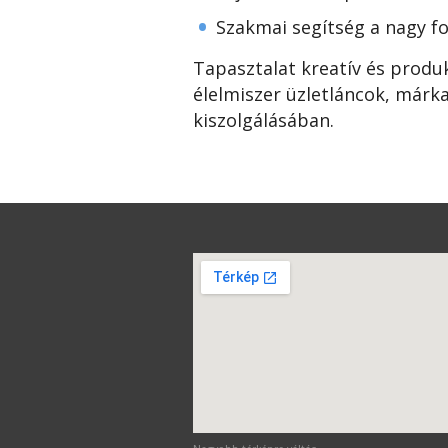
•
Szakmai segítség a nagy f
Tapasztalat kreatív és produ
élelmiszer üzletláncok, márk
kiszolgálásában.