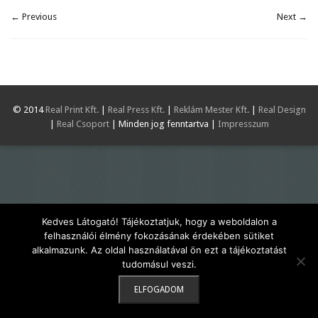
← Previous
Next →
© 2014
Real Print Kft.
|
Real Press Kft.
|
Reklám Mester Kft.
|
Real Design
|
Real Csoport
| Minden jog fenntartva |
Impresszum
Kedves Látogató! Tájékoztatjuk, hogy a weboldalon a
felhasználói élmény fokozásának érdekében sütiket
alkalmazunk. Az oldal használatával ön ezt a tájékoztatást
tudomásul veszi.
ELFOGADOM