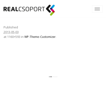
Published
2013-05-03
at 1160×593 in
.
WP-Theme-Customizer