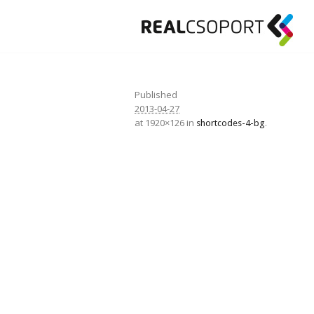
Published
2013-04-27
at 1920×126 in
.
shortcodes-4-bg