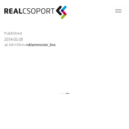
Published
2014-02-28
at 341×39 in
.
reklammester_line