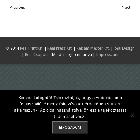
← Previous
Next →
© 2014
Real Print Kft.
|
Real Press Kft.
|
Reklám Mester Kft.
|
Real Design
|
Real Csoport
| Minden jog fenntartva |
Impresszum
Kedves Látogató! Tájékoztatjuk, hogy a weboldalon a
felhasználói élmény fokozásának érdekében sütiket
alkalmazunk. Az oldal használatával ön ezt a tájékoztatást
tudomásul veszi.
ELFOGADOM