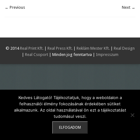
← Previous
Next →
© 2014
Real Print Kft.
|
Real Press Kft.
|
Reklám Mester Kft.
|
Real Design
|
Real Csoport
| Minden jog fenntartva |
Impresszum
Kedves Látogató! Tájékoztatjuk, hogy a weboldalon a
felhasználói élmény fokozásának érdekében sütiket
alkalmazunk. Az oldal használatával ön ezt a tájékoztatást
tudomásul veszi.
ELFOGADOM