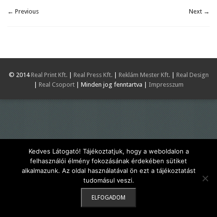
← Previous
Next →
© 2014
Real Print Kft.
|
Real Press Kft.
|
Reklám Mester Kft.
|
Real Design
|
Real Csoport
| Minden jog fenntartva |
Impresszum
Kedves Látogató! Tájékoztatjuk, hogy a weboldalon a
felhasználói élmény fokozásának érdekében sütiket
alkalmazunk. Az oldal használatával ön ezt a tájékoztatást
tudomásul veszi.
ELFOGADOM